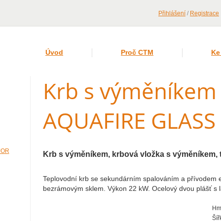
Přihlášení
/
Registrace
Úvod
Proč CTM
Ke
Krb s výměníkem
AQUAFIRE GLASS
JOR
Krb s výměníkem, krbová vložka s výměníkem, 
Teplovodní krb se sekundárním spalováním a přívodem e
bezrámovým sklem. Výkon 22 kW. Ocelový dvou plášť s
Hmo
Šíř