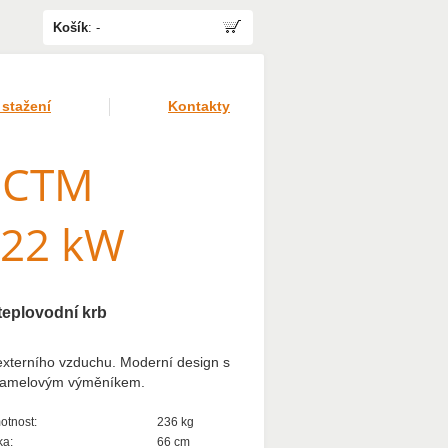
Košík
:
-
 stažení
Kontakty
 CTM
 22 kW
teplovodní krb
xterního vzduchu. Moderní design s
 lamelovým výměníkem.
tnost:
236 kg
ka:
66 cm