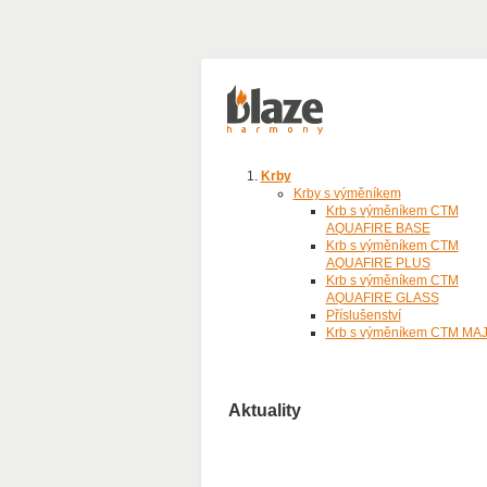
Krby
Krby s výměníkem
Krb s výměníkem CTM
AQUAFIRE BASE
Krb s výměníkem CTM
AQUAFIRE PLUS
Krb s výměníkem CTM
AQUAFIRE GLASS
Příslušenství
Krb s výměníkem CTM MA
Aktuality