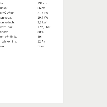
ka:
131 cm
ubka:
66 cm
kový výkon:
21,7 kW
on voda:
19,4 kW
on vzduch:
2,3 kW
vozní tlak:
1 / 2,5 bar
nnost:
80 %
jem výměníku:
49 l
. tah komína:
12 Pa
ivo:
Dřevo