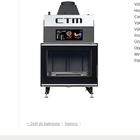
Výš
Hlo
Cel
Výk
Výk
Pro
Úči
Ob
Min
Pal
< Zpět do kategorie
Nahoru