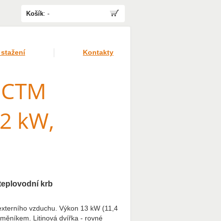
Košík
:
-
 stažení
Kontakty
 CTM
2 kW,
teplovodní krb
xterního vzduchu. Výkon 13 kW (11,4
ěníkem. Litinová dvířka - rovné