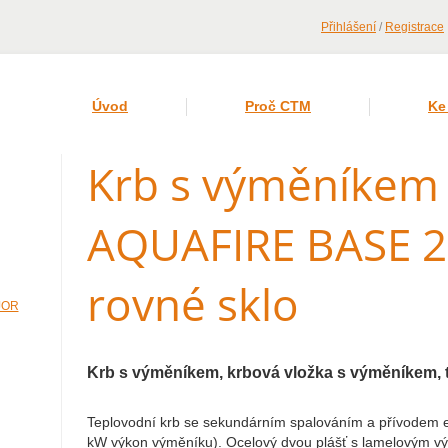
Přihlášení
/
Registrace
Úvod
Proč CTM
Ke
Krb s výměníkem
AQUAFIRE BASE 2
rovné sklo
JOR
Krb s výměníkem, krbová vložka s výměníkem, 
Teplovodní krb se sekundárním spalováním a přívodem e
kW výkon výměníku). Ocelový dvou plášť s lamelovým vým