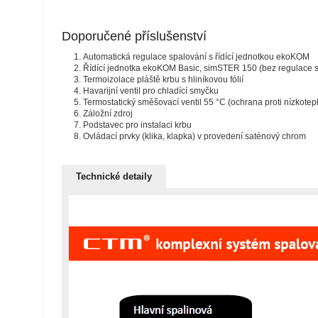
Doporučené příslušenství
Automatická regulace spalování s řídící jednotkou ekoKOM
Řídící jednotka ekoKOM Basic, simSTER 150 (bez regulace s
Termoizolace pláště krbu s hliníkovou fólií
Havarijní ventil pro chladící smyčku
Termostatický směšovací ventil 55 °C (ochrana proti nízkotepl
Záložní zdroj
Podstavec pro instalaci krbu
Ovládací prvky (klika, klapka) v provedení saténový chrom
Technické detaily