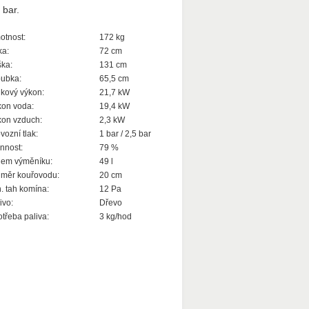
 bar.
tnost:
172 kg
ka:
72 cm
ka:
131 cm
ubka:
65,5 cm
kový výkon:
21,7 kW
on voda:
19,4 kW
on vzduch:
2,3 kW
vozní tlak:
1 bar / 2,5 bar
nnost:
79 %
jem výměníku:
49 l
měr kouřovodu:
20 cm
. tah komína:
12 Pa
ivo:
Dřevo
třeba paliva:
3 kg/hod