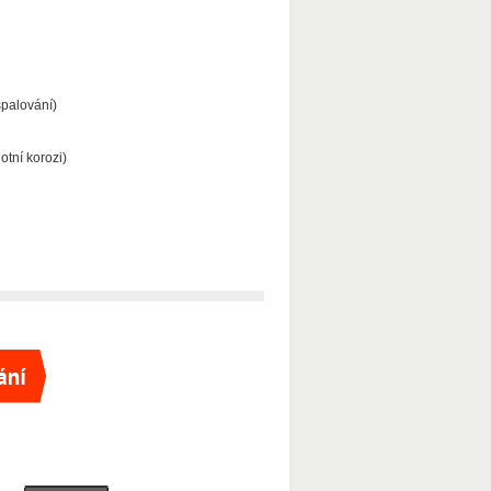
palování)
otní korozi)