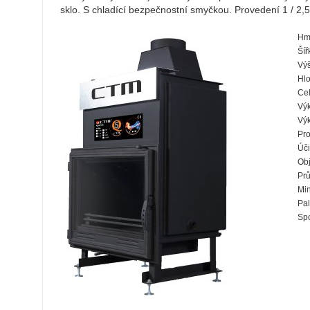
sklo. S chladící bezpečnostní smyčkou. Provedení 1 / 2,5
Hmo
Šíř
Výš
Hlo
Cel
Výk
Výk
Pro
Úči
Ob
Prů
Min
Pal
Spo