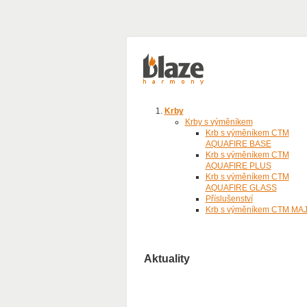
Krby
Krby s výměníkem
Krb s výměníkem CTM
AQUAFIRE BASE
Krb s výměníkem CTM
AQUAFIRE PLUS
Krb s výměníkem CTM
AQUAFIRE GLASS
Příslušenství
Krb s výměníkem CTM MA
Aktuality