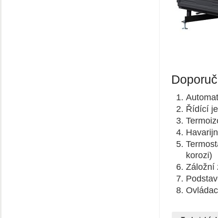
Doporuč
Automat
Řídící 
Termoizo
Havarijn
Termosta
korozi)
Záložní 
Podstave
Ovládací